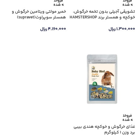
فروخت
فروخت
ه شده
ه شده
تشویقی آجیلی بدون تخمه خرگوش،
خمیر مولتی ویتامین خرگوش و
جنس دسته
خوکچه و همستر برند HAMSTERSHOP
همستر سوپراوت(supravet)
۱.۳۰۰.۰۰۰
ریال
۴.۱۶۰.۰۰۰
ریال
اطلاعات بیشتر
اطلاعات بیشتر
فروخت
ه شده
غذای خرگوش و خوکچه هندی بیبی
برد وزن 1 کیلوگرم