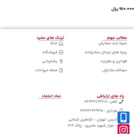
۹۶۰.۰۰۰
ریال
اطلاعات بیشتر
مطالب مهم
لینک های مفید
نحوه ثبت سفارش
خانه
رویه های ارسال سفارشات
فروشگاه
قوانین و مقرارت
پشتیبانی
سوالات متداول
مجله حیوانات
راه های ارتباطی
نماد اعتماد
تلفن: 02144604281
موبایل : 09102290935
آدرس: تهران - شاهین شمالی
- بلوار شهید مخبری- پلاک 222