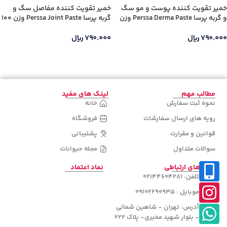
خمیر تقویت کننده پوست و مو سگ
خمیر تقویت کننده مفاصل سگ و
و گربه پرسا Perssa Derma Paste وزن
گربه پرسا Perssa Joint Paste وزن 100
100 گرم
گرم
۷۹۰.۰۰۰
ریال
۷۹۰.۰۰۰
ریال
اطلاعات بیشتر
اطلاعات بیشتر
مطالب مهم
لینک های مفید
نحوه ثبت سفارش
خانه
رویه های ارسال سفارشات
فروشگاه
قوانین و مقرارت
پشتیبانی
سوالات متداول
مجله حیوانات
راه های ارتباطی
نماد اعتماد
تلفن: 02144604281
موبایل : 09102290935
آدرس: تهران - شاهین شمالی
- بلوار شهید مخبری- پلاک 222