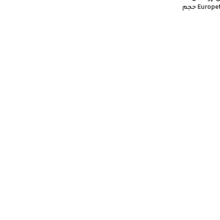
یوروپت Europet Diar-Support حجم