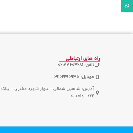
واتساپ
راه های ارتباطی
تلفن: 02144604281
موبایل: 09102290935
آدرس: شاهین شمالی - بلوار شهید مخبری - پلاک
222- واحد 5