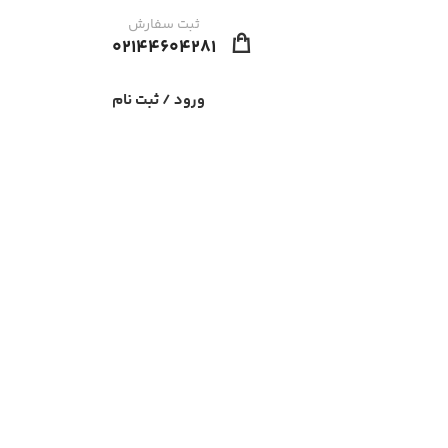
ثبت سفارش
02144604281
ورود / ثبت نام