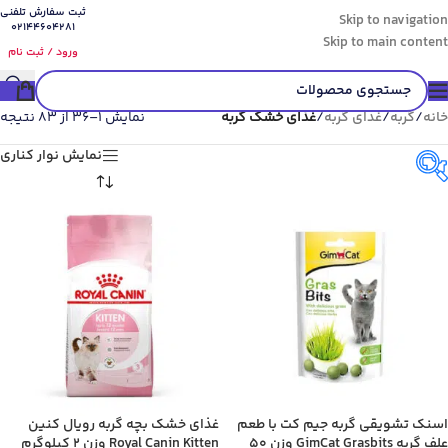
ثبت سفارش تلفنی
Skip to navigation
02144604281
Skip to main content
ورود / ثبت نام
خانه
/
گربه
/
غذای گربه
/
غذای خشک گربه
نمایش 1–36 از 83 نتیجه
نمایش نوار کناری
گونه حیوان
اسنک تشویقی گربه جیم کت با طعم
غذای خشک بچه گربه رویال کنین
علف گربه GimCat Grasbits وزن 50
Royal Canin Kitten وزن 2 کیلوگرم