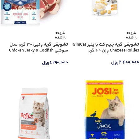
فروخت
فروخت
ه شده
ه شده
تشویقی گربه جیم کت با پنیر GimCat
تشویقی گربه ونپی 30 گرم مدل
Chezees Rollies وزن 40 گرم
سوشی Chicken Jerky & Codfish
Sushi
۲.۴۰۰.۰۰۰
ریال
۱.۲۹۰.۰۰۰
ریال
اطلاعات بیشتر
اطلاعات بیشتر