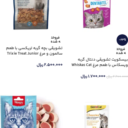
فروخت
-23%
ه شده
تشویقی بچه گربه تریکسی با طعم
فروخت
ه شده
سالمون و مرغ Trixie Treat Junior
Salmon & Chicken وزن 40 گرم
بیسکویت تشویقی دنتال گربه
ویسکاس با طعم مرغ Whiskas Cat
۲.۵۰۰.۰۰۰
ریال
Dental Treat Biscuits with Chicken
اطلاعات بیشتر
وزن 50 گرم
۱.۷۰۰.۰۰۰
ریال
۲.۲۰۰.۰۰۰
ریال
اطلاعات بیشتر