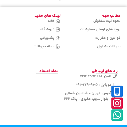
مطالب مهم
لینک های مفید
نحوه ثبت سفارش
خانه
رویه های ارسال سفارشات
فروشگاه
قوانین و مقرارت
پشتیبانی
سوالات متداول
مجله حیوانات
راه های ارتباطی
نماد اعتماد
تلفن: 02144604281
موبایل : 09102290935
آدرس: تهران - شاهین شمالی
- بلوار شهید مخبری- پلاک 222