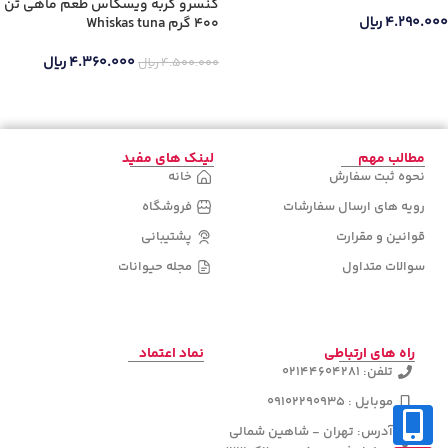
کنسرو گربه ویسکاس طعم ماهی تن
۴.۲۹۰.۰۰۰
ریال
400 گرم Whiskas tuna
اطلاعات بیشتر
۴.۳۶۰.۰۰۰
ریال
۴.۵۰۰.۰۰۰
ریال
اطلاعات بیشتر
مطالب مهم
لینک های مفید
نحوه ثبت سفارش
خانه
رویه های ارسال سفارشات
فروشگاه
قوانین و مقرارت
پشتیبانی
سوالات متداول
مجله حیوانات
راه های ارتباطی
نماد اعتماد
تلفن: 02144604281
موبایل : 09102290935
آدرس: تهران - شاهین شمالی