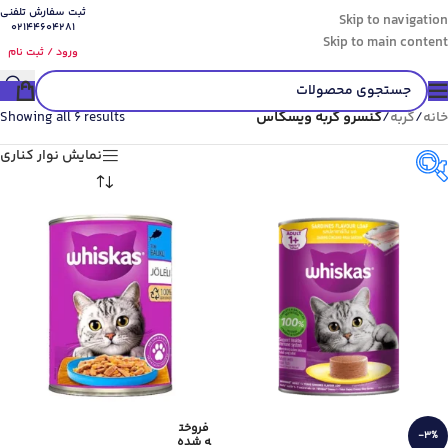
ثبت سفارش تلفنی
Skip to navigation
02144604281
Skip to main content
ورود / ثبت نام
خانه
/
گربه
/
کنسرو گربه ویسکاس
Showing all 6 results
نمایش نوار کناری
گونه حیوان
فروخت
-3%
ه شده