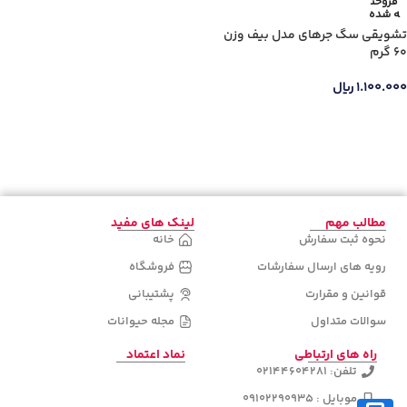
جنس دسته
فروخت
ه شده
تشویقی سگ جرهای مدل بیف وزن
60 گرم
۱.۱۰۰.۰۰۰
ریال
دسته‌های
محصولات
اطلاعات بیشتر
مطالب مهم
لینک های مفید
نحوه ثبت سفارش
خانه
رویه های ارسال سفارشات
فروشگاه
قوانین و مقرارت
پشتیبانی
سوالات متداول
مجله حیوانات
راه های ارتباطی
نماد اعتماد
تلفن: 02144604281
موبایل : 09102290935