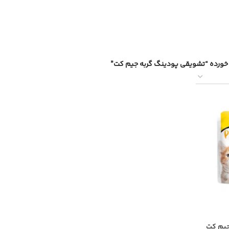
ورده “تشویقی پودینگ گربه جیم کت”
جیم کت