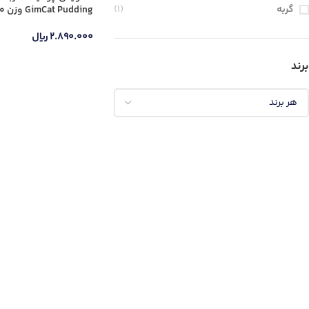
گربه
(1)
GimCat Pudding وزن 150 گرم
۲.۸۹۰.۰۰۰
ریال
برند