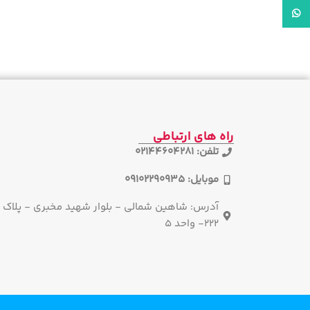
واتساپ
راه های ارتباطی
تلفن: 02144604281
موبایل: 09102290935
آدرس: شاهین شمالی - بلوار شهید مخبری - پلاک
222- واحد 5