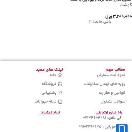
جنس دسته
گوشت
۳.۲۰۰.۰۰۰
ریال
باقی مانده:
2
دسته‌های
افزودن به سبد خرید
محصولات
مطالب مهم
لینک های مفید
نحوه ثبت سفارش
خانه
رویه های ارسال سفارشات
فروشگاه
قوانین و مقرارت
پشتیبانی
سوالات متداول
مجله حیوانات
راه های ارتباطی
نماد اعتماد
تلفن: 02144604281
موبایل : 09102290935