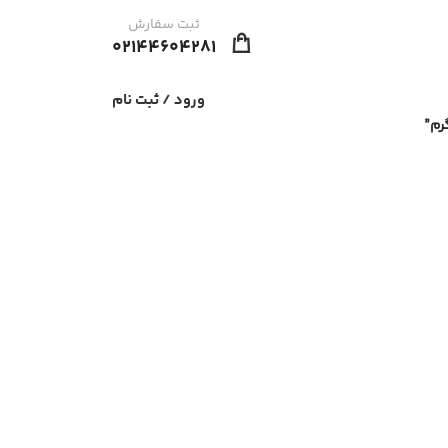
ثبت سفارش
02144604281
ورود / ثبت نام