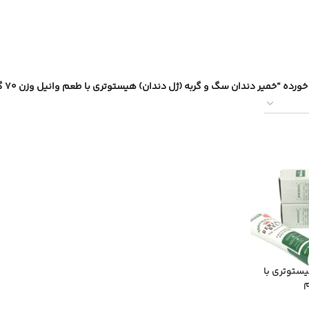
ده “خمیر دندان سگ و گربه (ژل دندان) هیستوتری با طعم وانیل وزن 70 گرم”
ستوتری با