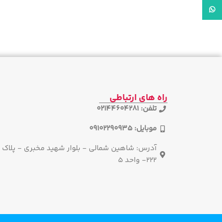
واتساپ
راه های ارتباطی
تلفن: 02144604281
موبایل: 09102290935
آدرس: شاهین شمالی - بلوار شهید مخبری - پلاک
222- واحد 5