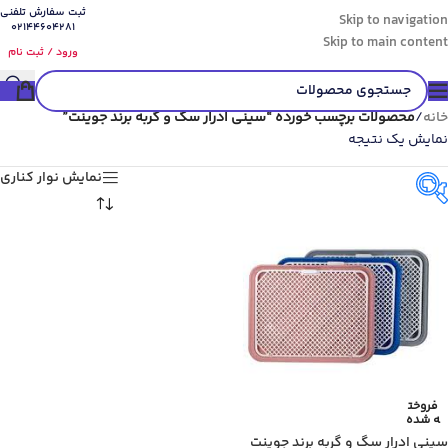
ثبت سفارش تلفنی
Skip to navigation
02144604281
Skip to main content
ورود / ثبت نام
خانه
/
محصولات برچسب خورده “سینی ادرار سگ و گربه برند جوینت”
نمایش یک نتیجه
نمایش نوار کناری
گونه حیوان
فروخت
ه شده
سینی ادرار سگ و گربه برند جوینت