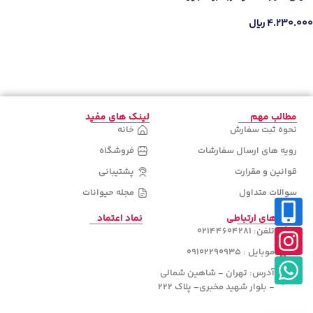
جنس دسته
۴.۲۳۰.۰۰۰
ریال
اطلاعات بیشتر
دسته‌های
محصولات
مطالب مهم
لینک های مفید
نحوه ثبت سفارش
خانه
رویه های ارسال سفارشات
فروشگاه
قوانین و مقرارت
پشتیبانی
سوالات متداول
مجله حیوانات
راه های ارتباطی
نماد اعتماد
تلفن: 02144604281
موبایل : 09102290935
آدرس: تهران - شاهین شمالی
- بلوار شهید مخبری- پلاک 222