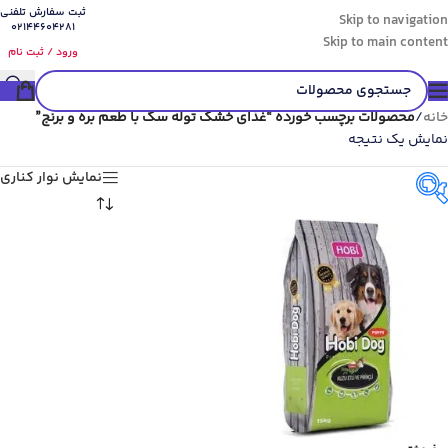
ثبت سفارش تلفنی
Skip to navigation
02144604281
Skip to main content
ورود / ثبت نام
خانه
/
محصولات برچسب خورده “غذای خشک توله سگ با طعم بره و برنج”
نمایش یک نتیجه
نمایش نوار کناری
گونه حیوان