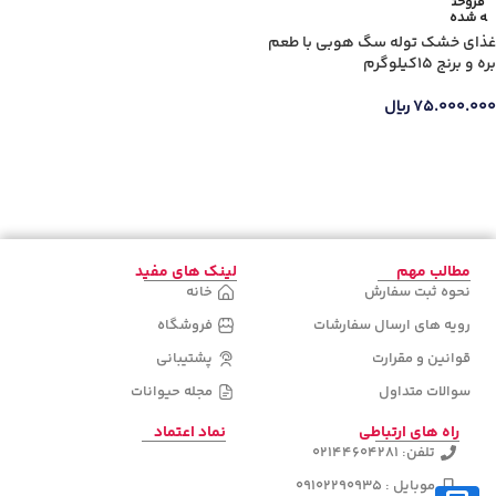
جنس دسته
فروخت
ه شده
غذای خشک توله سگ هوبی با طعم
بره و برنج 15کیلوگرم
۷۵.۰۰۰.۰۰۰
ریال
دسته‌های
محصولات
اطلاعات بیشتر
مطالب مهم
لینک های مفید
نحوه ثبت سفارش
خانه
رویه های ارسال سفارشات
فروشگاه
قوانین و مقرارت
پشتیبانی
سوالات متداول
مجله حیوانات
راه های ارتباطی
نماد اعتماد
تلفن: 02144604281
موبایل : 09102290935