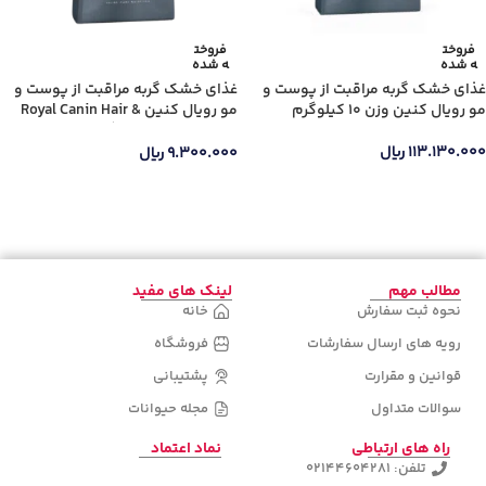
فروخت
فروخت
ه شده
ه شده
غذای خشک گربه مراقبت از پوست و
غذای خشک گربه مراقبت از پوست و
جنس دسته
مو رویال کنین وزن 10 کیلوگرم
مو رویال کنین Royal Canin Hair &
Skin Care وزن 400 گرم
۱۱۳.۱۳۰.۰۰۰
ریال
۹.۳۰۰.۰۰۰
ریال
اطلاعات بیشتر
اطلاعات بیشتر
دسته‌های
محصولات
مطالب مهم
لینک های مفید
نحوه ثبت سفارش
خانه
رویه های ارسال سفارشات
فروشگاه
قوانین و مقرارت
پشتیبانی
سوالات متداول
مجله حیوانات
راه های ارتباطی
نماد اعتماد
تلفن: 02144604281