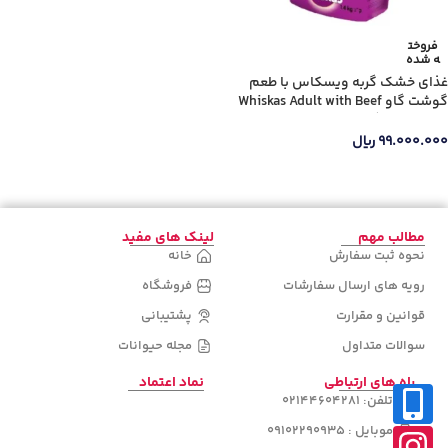
جنس دسته
فروخت
ه شده
غذای خشک گربه ویسکاس با طعم
گوشت گاو Whiskas Adult with Beef
وزن 14 کیلوگرم
۹۹.۰۰۰.۰۰۰
ریال
دسته‌های
محصولات
اطلاعات بیشتر
مطالب مهم
لینک های مفید
نحوه ثبت سفارش
خانه
رویه های ارسال سفارشات
فروشگاه
قوانین و مقرارت
پشتیبانی
سوالات متداول
مجله حیوانات
راه های ارتباطی
نماد اعتماد
تلفن: 02144604281
موبایل : 09102290935