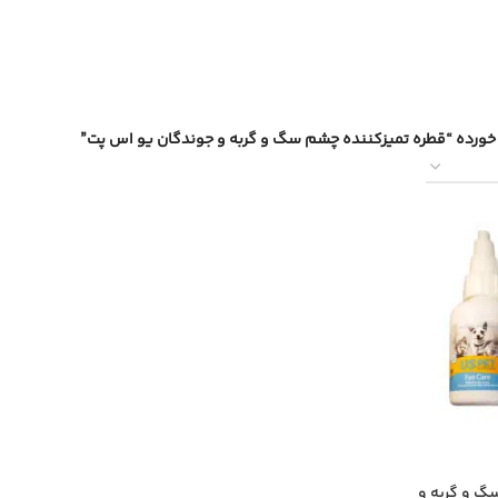
ورده “قطره تمیزکننده چشم سگ و گربه و جوندگان یو اس پت”
گ و گربه و