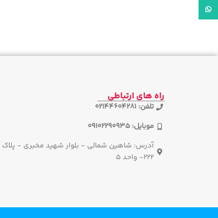
واتساپ
راه های ارتباطی
تلفن: 02144604281
موبایل: 09102290935
آدرس: شاهین شمالی - بلوار شهید مخبری - پلاک
222- واحد 5