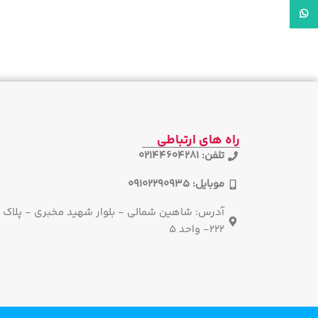
واتساپ
راه های ارتباطی
تلفن: 02144604281
موبایل: 09102290935
آدرس: شاهین شمالی - بلوار شهید مخبری - پلاک
222- واحد 5