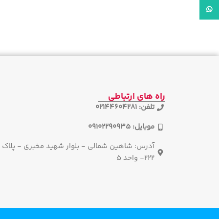
واتساپ
راه های ارتباطی
تلفن: 02144604281
موبایل: 09102290935
آدرس: شاهین شمالی - بلوار شهید مخبری - پلاک
222- واحد 5