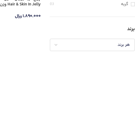
گربه
(1)
Hair & Skin In Jelly وزن 85 گرم
۱.۸۹۰.۰۰۰
ریال
برند