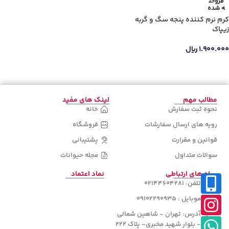
جنس دسته
فروخت
ه شده
کرم نرم کننده پنجه سگ و گربه
زیپاک
۱.۹۰۰.۰۰۰
ریال
دسته‌های
محصولات
اطلاعات بیشتر
مطالب مهم
لینک های مفید
نحوه ثبت سفارش
خانه
رویه های ارسال سفارشات
فروشگاه
قوانین و مقرارت
پشتیبانی
سوالات متداول
مجله حیوانات
راه های ارتباطی
نماد اعتماد
تلفن: 02144604281
موبایل : 09102290935
آدرس: تهران - شاهین شمالی
- بلوار شهید مخبری- پلاک 222