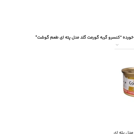
ورده “کنسرو گربه گورمت گلد مدل پته ای طعم گوشت”
مدل پته ای