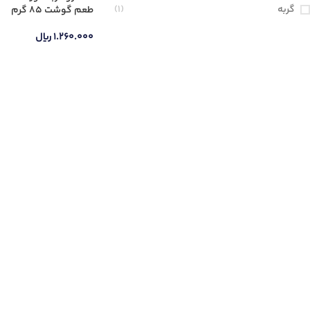
گربه
(1)
طعم گوشت 85 گرم
۱.۲۶۰.۰۰۰
ریال