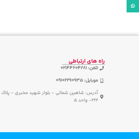
واتساپ
راه های ارتباطی
تلفن: 02144604281
موبایل: 09102290935
آدرس: شاهین شمالی - بلوار شهید مخبری - پلاک
222- واحد 5