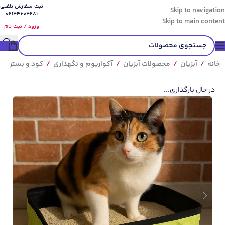
ثبت سفارش تلفنی
Skip to navigation
02144604281
Skip to main content
ورود / ثبت نام
خانه
/
آبزیان
/
محصولات آبزیان
/
آکواریوم و نگهداری
/
کود و بستر
در حال بارگذاری...