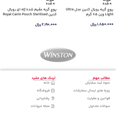
فروخت
فروخت
ه شده
ه شده
پوچ گربه رویال کنین مدل Ultra
پوچ گربه عقیم شده ژله ای رویال
Light وزن 85 گرم
کنین Royal Canin Pouch Sterilised
in Jelly وزن 85 گرم
۱.۸۵۰.۰۰۰
ریال
۲.۱۹۰.۰۰۰
ریال
اطلاعات بیشتر
اطلاعات بیشتر
مطالب مهم
لینک های مفید
نحوه ثبت سفارش
خانه
رویه های ارسال سفارشات
فروشگاه
قوانین و مقرارت
پشتیبانی
سوالات متداول
مجله حیوانات