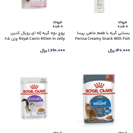
فروخت
فروخت
ه شده
ه شده
بستنی گربه با طعم ماهی پرسا
پوچ بچه گربه ژله ای رویال کنین
Perssa Creamy Snack With Fish
Royal Canin Kitten in Jelly وزن 85
وزن 20 گرم
گرم
۱۴۰.۰۰۰
ریال
۱.۶۹۰.۰۰۰
ریال
اطلاعات بیشتر
اطلاعات بیشتر