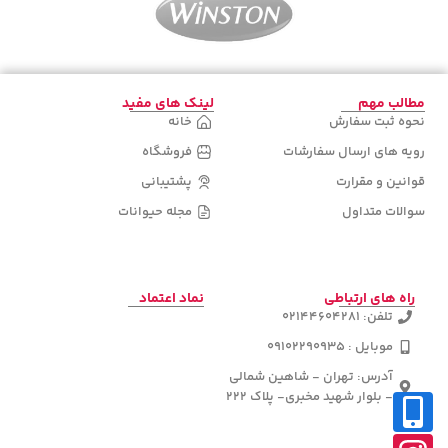
مطالب مهم
لینک های مفید
نحوه ثبت سفارش
خانه
رویه های ارسال سفارشات
فروشگاه
قوانین و مقرارت
پشتیبانی
سوالات متداول
مجله حیوانات
راه های ارتباطی
نماد اعتماد
تلفن: 02144604281
موبایل : 09102290935
آدرس: تهران - شاهین شمالی
- بلوار شهید مخبری- پلاک 222