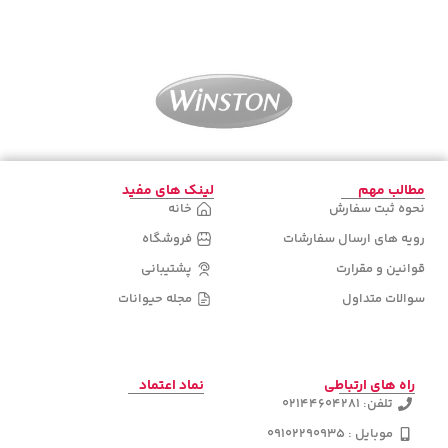
اطلاعات بیشتر
اطلاعات بیشتر
مطالب مهم
لینک های مفید
نحوه ثبت سفارش
خانه
رویه های ارسال سفارشات
فروشگاه
قوانین و مقرارت
پشتیبانی
سوالات متداول
مجله حیوانات
راه های ارتباطی
نماد اعتماد
تلفن: 02144604281
موبایل : 09102290935