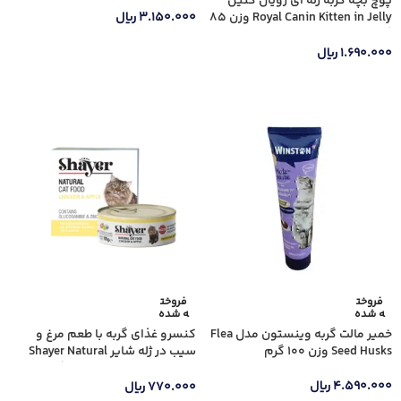
پوچ بچه گربه ژله ای رویال کنین
Royal Canin Kitten in Jelly وزن 85
۳.۱۵۰.۰۰۰
ریال
گرم
افزودن به سبد خرید
۱.۶۹۰.۰۰۰
ریال
اطلاعات بیشتر
فروخت
فروخت
ه شده
ه شده
خمیر مالت گربه وینستون مدل Flea
کنسرو غذای گربه با طعم مرغ و
Seed Husks وزن 100 گرم
سیب در ژله شایر Shayer Natural
Chicken & Apple وزن 110 گرم
۴.۵۹۰.۰۰۰
ریال
۷۷۰.۰۰۰
ریال