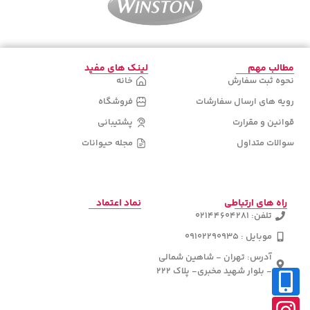
مطالب مهم
لینک های مفید
نحوه ثبت سفارش
خانه
رویه های ارسال سفارشات
فروشگاه
قوانین و مقرارت
پشتیبانی
سوالات متداول
مجله حیوانات
راه های ارتباطی
نماد اعتماد
تلفن: 02144604281
موبایل : 09102290935
آدرس: تهران - شاهین شمالی
- بلوار شهید مخبری- پلاک 222