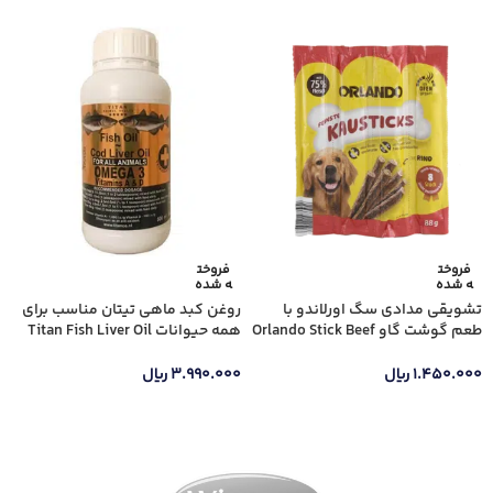
فروخت
فروخت
ه شده
ه شده
تشویقی مدادی سگ اورلاندو با
روغن کبد ماهی تیتان مناسب برای
طعم گوشت گاو Orlando Stick Beef
همه حیوانات Titan Fish Liver Oil
بسته 4 عددی
Suitable For All Animals وزن 500
میلی لیتر
۱.۴۵۰.۰۰۰
ریال
۳.۹۹۰.۰۰۰
ریال
اطلاعات بیشتر
اطلاعات بیشتر