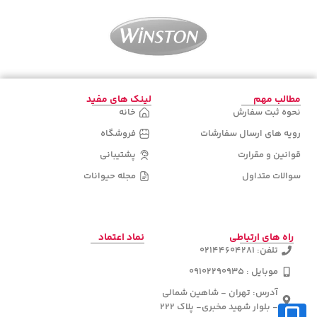
مطالب مهم
لینک های مفید
نحوه ثبت سفارش
خانه
رویه های ارسال سفارشات
فروشگاه
قوانین و مقرارت
پشتیبانی
سوالات متداول
مجله حیوانات
راه های ارتباطی
نماد اعتماد
تلفن: 02144604281
موبایل : 09102290935
آدرس: تهران - شاهین شمالی
- بلوار شهید مخبری- پلاک 222