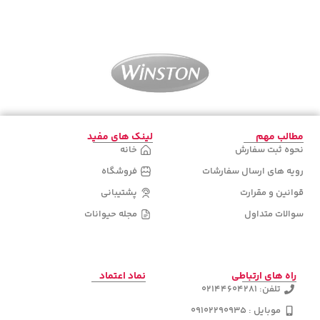
اطلاعات بیشتر
اطلاعات بیشتر
مطالب مهم
لینک های مفید
نحوه ثبت سفارش
خانه
رویه های ارسال سفارشات
فروشگاه
قوانین و مقرارت
پشتیبانی
سوالات متداول
مجله حیوانات
راه های ارتباطی
نماد اعتماد
تلفن: 02144604281
موبایل : 09102290935