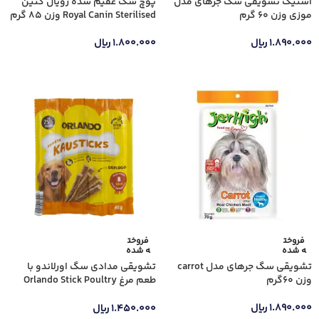
استیک تشویقی سگ جرهای مدل
پوچ سگ عقیم شده رویال کنین
موزی وزن 60 گرم
Royal Canin Sterilised وزن 85 گرم
۱.۸۹۰.۰۰۰
ریال
۱.۸۰۰.۰۰۰
ریال
اطلاعات بیشتر
اطلاعات بیشتر
فروخت
فروخت
ه شده
ه شده
تشویقی سگ جرهای مدل carrot
تشویقی مدادی سگ اورلاندو با
وزن 60گرم
طعم مرغ Orlando Stick Poultry
بسته 4 عددی
۱.۸۹۰.۰۰۰
ریال
۱.۴۵۰.۰۰۰
ریال