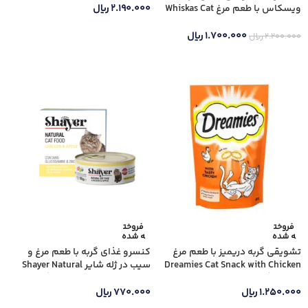
ویسکاس با طعم مرغ Whiskas Cat
۲.۱۹۰.۰۰۰
ریال
Dental Treat Biscuits with Chicken
اطلاعات بیشتر
وزن 50 گرم
۱.۷۰۰.۰۰۰
ریال
۲.۲۰۰.۰۰۰
ریال
اطلاعات بیشتر
فروخت
فروخت
ه شده
ه شده
تشویقی گربه دریمیز با طعم مرغ
کنسرو غذای گربه با طعم مرغ و
Dreamies Cat Snack with Chicken
سیب در ژله شایر Shayer Natural
وزن 60 گرم
Chicken & Apple وزن 110 گرم
۱.۲۵۰.۰۰۰
ریال
۷۷۰.۰۰۰
ریال