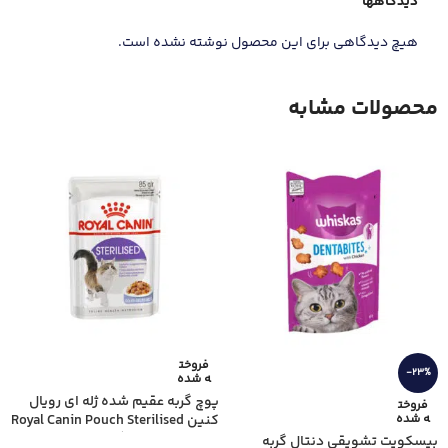
دیدگاهها
هیچ دیدگاهی برای این محصول نوشته نشده است.
محصولات مشابه
فروخت
-23%
ه شده
پوچ گربه عقیم شده ژله ای رویال
فروخت
ه شده
کنین Royal Canin Pouch Sterilised
in Jelly وزن 85 گرم
بیسکویت تشویقی دنتال گربه