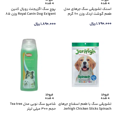
ه شده
ه شده
اسنک تشویقی سگ جرهای مدل
پوچ سگ اگزیجنت رویال کنین
طعم گوشت اردک وزن 60 گرم
Royal Canin Dog Exigent وزن 85
گرم
۱.۷۹۰.۰۰۰
ریال
۱.۸۹۰.۰۰۰
ریال
اطلاعات بیشتر
اطلاعات بیشتر
فروخت
فروخت
ه شده
ه شده
تشویقی سگ با طعم اسفناج جرهای
شامپو سگ نوبی مدل Tea tree
Jerhigh Chicken Sticks Spinach
حجم 300 میلی لیتر
وزن 60 گرم