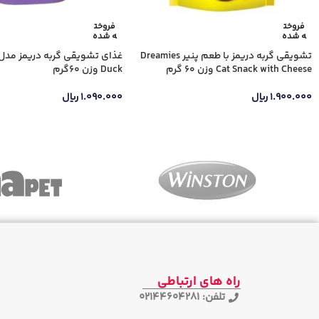
فروخت
فروخت
ه شده
ه شده
تشویقی گربه دریمز با طعم پنیر Dreamies
Cat Snack with Cheese وزن 60 گرم
Duck وزن 60گرم
۱.۹۰۰.۰۰۰
ریال
۱.۰۹۰.۰۰۰
ریال
راه های ارتباطی
تلفن: 02144604281