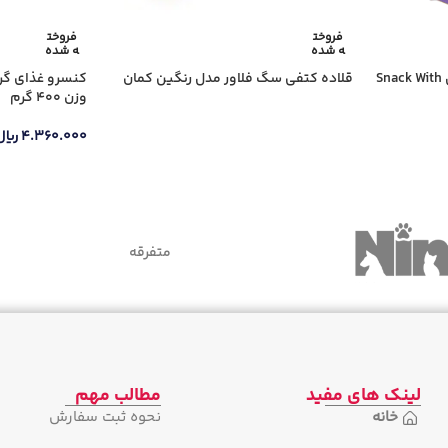
فروخت
فروخت
ه شده
ه شده
غذای تشویقی گربه دریمز مدل Snack With
قلاده کتفی سگ فلاور مدل رنگین کمان
کنسرو غذای گ
وزن 400 گرم
۴.۳۶۰.۰۰۰
ریال
متفرقه
لینک های مفید
مطالب مهم
خانه
نحوه ثبت سفارش