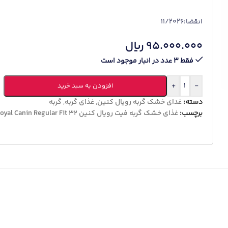
انقضا:11/2026
۹۵.۰۰۰.۰۰۰
ریال
فقط 3 عدد در انبار موجود است
+
-
افزودن به سبد خرید
دسته:
غدای خشک گربه رویال کنین
,
غذای گربه
,
گربه
برچسب:
غذای خشک گربه فیت رویال کنین Royal Canin Regular Fit 32 وزن 2 کیلوگرم