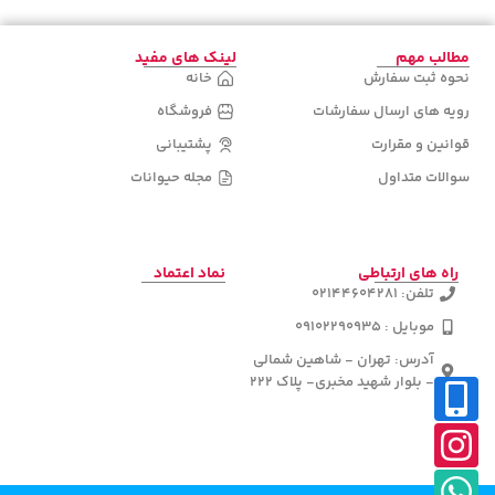
مطالب مهم
لینک های مفید
نحوه ثبت سفارش
خانه
رویه های ارسال سفارشات
فروشگاه
قوانین و مقرارت
پشتیبانی
سوالات متداول
مجله حیوانات
راه های ارتباطی
نماد اعتماد
تلفن: 02144604281
موبایل : 09102290935
آدرس: تهران - شاهین شمالی
- بلوار شهید مخبری- پلاک 222