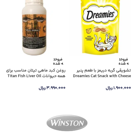
فروخت
فروخت
ه شده
ه شده
تشویقی گربه دریمز با طعم پنیر
روغن کبد ماهی تیتان مناسب برای
Dreamies Cat Snack with Cheese
همه حیوانات Titan Fish Liver Oil
وزن 60 گرم
Suitable For All Animals وزن 500
میلی لیتر
۱.۹۰۰.۰۰۰
ریال
۳.۹۹۰.۰۰۰
ریال
اطلاعات بیشتر
اطلاعات بیشتر