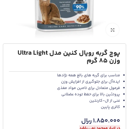
برای بزرگنمایی کلیک کنید
پوچ گربه رویال کنین مدل Ultra Light
وزن 85 گرم
مناسب برای گربه های بالغ همه نژادها
ایده‌آل برای جلوگیری از افزایش وزن
فرمول متعادل برای تامین مواد مغذی
پروتئین بالا برای حفظ توده عضلانی
غنی از ال-کارنتین
کالری پایین
۱.۸۵۰.۰۰۰
ریال
در انبار موجود نمی باشد