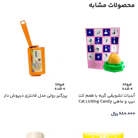
محصولات مشابه
فروخت
فروخت
ه شده
ه شده
آبنبات تشویقی گربه با طعم کت
پرزگیر رولی مدل فانتزی درپوش دار
نیپ و ماهی Cat Licking Candy
With Catnip وزن 100 گرم
اطلاعات بیشتر
۶۸۰.۰۰۰
ریال
اطلاعات بیشتر